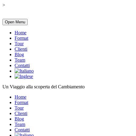
>
Open Menu
Home
Format
Tour
Clienti
Blog
Team
Contatti
Un Viaggio alla scoperta del Cambiamento
Home
Format
Tour
Clienti
Blog
Team
Contatti