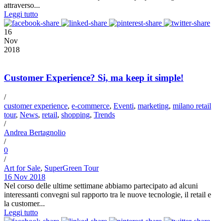
attraverso...
Leggi tutto
16
Nov
2018
Customer Experience? Si, ma keep it simple!
/
customer experience
,
e-commerce
,
Eventi
,
marketing
,
milano retail
tour
,
News
,
retail
,
shopping
,
Trends
/
Andrea Bertagnolio
/
0
/
Art for Sale
,
SuperGreen Tour
16 Nov 2018
Nel corso delle ultime settimane abbiamo partecipato ad alcuni
interessanti convegni sul rapporto tra le nuove tecnologie, il retail e
la customer...
Leggi tutto