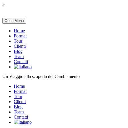
>
Open Menu
Home
Format
Tour
Clienti
Blog
Team
Contatti
Un Viaggio alla scoperta del Cambiamento
Home
Format
Tour
Clienti
Blog
Team
Contatti