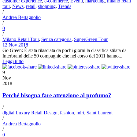
customer experience
,
e-commerce
,
Eventi
,
marketing
,
milano retail
tour
,
News
,
retail
,
shopping
,
Trends
/
Andrea Bertagnolio
/
0
/
Milano Retail Tour
,
Senza categoria
,
SuperGreen Tour
12 Nov 2018
Go Green: È stata rilasciata da pochi giorni la classifica stilata da
Interbrand delle 50 compagnie che nel corso del 2011 hanno...
Leggi tutto
9
Nov
2018
Perché bisogna fare attenzione al profumo?
/
digital Luxury Retail Design
,
fashion
,
mirt
,
Saint Laurent
/
Andrea Bertagnolio
/
0