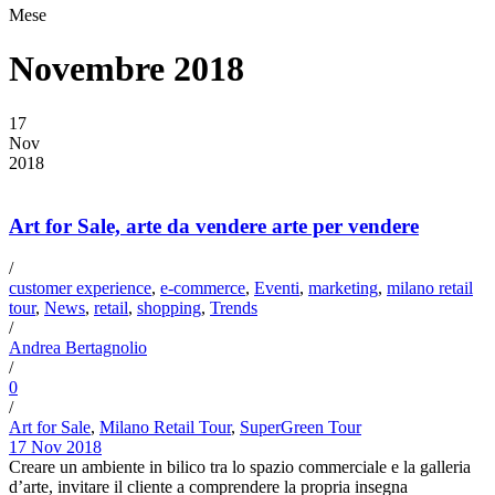
Mese
Novembre 2018
17
Nov
2018
Art for Sale, arte da vendere arte per vendere
/
customer experience
,
e-commerce
,
Eventi
,
marketing
,
milano retail
tour
,
News
,
retail
,
shopping
,
Trends
/
Andrea Bertagnolio
/
0
/
Art for Sale
,
Milano Retail Tour
,
SuperGreen Tour
17 Nov 2018
Creare un ambiente in bilico tra lo spazio commerciale e la galleria
d’arte, invitare il cliente a comprendere la propria insegna