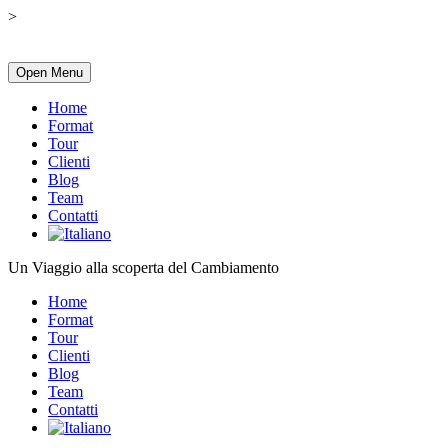
>
Open Menu
Home
Format
Tour
Clienti
Blog
Team
Contatti
Un Viaggio alla scoperta del Cambiamento
Home
Format
Tour
Clienti
Blog
Team
Contatti