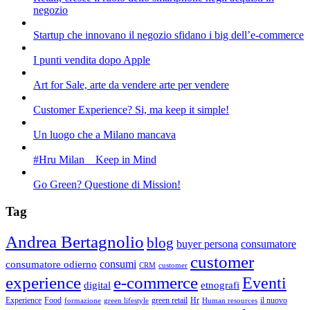
negozio
Startup che innovano il negozio sfidano i big dell’e-commerce
I punti vendita dopo Apple
Art for Sale, arte da vendere arte per vendere
Customer Experience? Si, ma keep it simple!
Un luogo che a Milano mancava
#Hru Milan _ Keep in Mind
Go Green? Questione di Mission!
Tag
Andrea Bertagnolio
blog
buyer persona
consumatore
customer
consumi
consumatore odierno
CRM
customer
experience
e-commerce
Eventi
digital
etnografi
green retail
Experience
Food
Hr
il nuovo
formazione
green lifestyle
Human resources