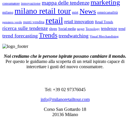
marketing
mappa delle tendenze
innovazione
consumatore
milano retail tour
News
milano
mirt
omnicanalità
retail
retail innovation
punti vendita
Retail Trends
pensiero verde
ricerca sulle tendenze
tendenze
shops
Social media
trend
target
Tecnology
Trends
trend forecasting
trendwatching
Visual Merchandising
Noi crediamo che le persone ispirate possano cambiare il mondo.
Per questo le guidiamo alla scoperta di un retail ispirato capace di
intercettare i gusti del nuovo consumatore.
RECAPITI
Tel: +39 02 97376045
info@milanoretailtour.com
Corso San Gottardo 18
20136 Milano