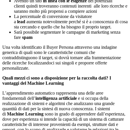
Avendo un sito
in linea con le esigenze
dei potenziali
clienti quindi troveranno contenuti inerenti alle loro ricerche e
saranno molto più propensi a compiere azioni
La percentuale di conversione da visitatore
a
lead
aumenta notevolmente perché si è a conoscenza di cosa
sta cercando e quello che ha bisogno il proprio target.
Sarà possibile segmentare le campagne di marketing senza
fare
spam
Una volta identificato il Buyer Persona attraverso una indagine
generica di quali sono le caratteristiche comuni che
contraddistinguono il target, si dovrà tornare alla frammentazione
delle ricerche focalizzandoci sui singoli e proporre offerte
personalizzate.
Quali mezzi ci sono a disposizione per la raccolta dati? I
vantaggi del Machine Learning
L’apprendimento automatico rappresenta una delle aree
fondamentali dell’
intelligenza artificiale
e si occupa della
realizzazione di sistemi e algoritmi che analizzano una grande
quantità di dati per la sintesi di nuova conoscenza. I sistemi
di
Machine Learning
sono in grado di apprendere dall’esperienza,
dove per esperienza si intende la capacità di un sistema di catturare
caratteristiche di interesse provenienti da esempi, strutture dati e
sensori, con lo scopo di analizzarle e valutarne le relazioni tra le