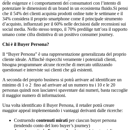
delle esigenze e i comportamenti dei consumatori con l’intento di
potenziare le dimensioni di un brand in un ecosistema fluido.Si pensi
che il 54% dei clienti acquista prodotti online tutte le settimane e il
34% considera il proprio smartphone come il principale strumento
d’acquisto, influenzati per il 60% nelle decisioni dalle recensioni sui
social media. Nello stesso tempo, il 70% predilige tutt’ora il rapporto
umano come cifra distintiva di un positivo consumer journey.
Chi è il Buyer Persona?
Il “Buyer Persona” è una rappresentazione generalizzata del proprio
cliente ideale. Affinchè rispecchi veramente i potenziali clienti,
bisogna programmare alcune ricerche di mercato utilizzando
questionari e interviste sui clienti che già esistenti.
A seconda del proprio business si potrà arrivare ad identificare un
minimo di 1 o 2 fino ad arrivare ad un numero tra i 10 e le 20
personas quindi non lasciatevi spaventare dai numeri, basta raccoglie
il maggior numero di informazioni.
Una volta identificato il Buyer Persona, il retailer potrà creare
maggior appeal implementando i vantaggi derivanti dalle ricerche:
Costruendo
contenuti mirati
per ciascun buyer persona
(tendendo conto del loro buyer’s journey)