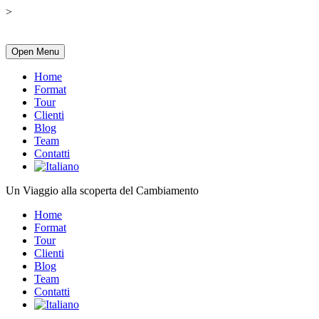
>
Open Menu
Home
Format
Tour
Clienti
Blog
Team
Contatti
Un Viaggio alla scoperta del Cambiamento
Home
Format
Tour
Clienti
Blog
Team
Contatti