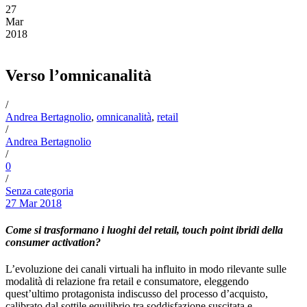
27
Mar
2018
Verso l’omnicanalità
/
Andrea Bertagnolio
,
omnicanalità
,
retail
/
Andrea Bertagnolio
/
0
/
Senza categoria
27 Mar 2018
Come si trasformano i luoghi del retail, touch point ibridi della
consumer activation?
L’evoluzione dei canali virtuali ha influito in modo rilevante sulle
modalità di relazione fra retail e consumatore, eleggendo
quest’ultimo protagonista indiscusso del processo d’acquisto,
calibrato dal sottile equilibrio tra soddisfazione suscitata e