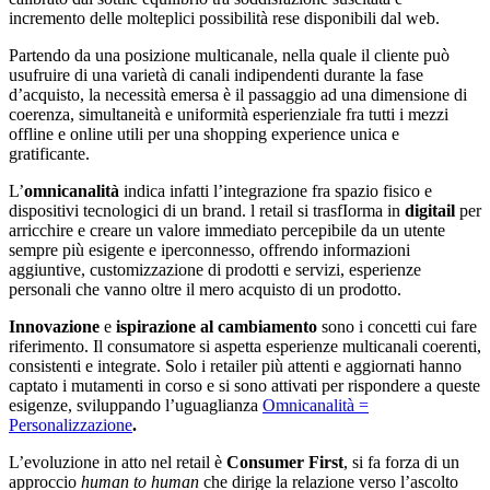
incremento delle molteplici possibilità rese disponibili dal web.
Partendo da una posizione multicanale, nella quale il cliente può
usufruire di una varietà di canali indipendenti durante la fase
d’acquisto, la necessità emersa è il passaggio ad una dimensione di
coerenza, simultaneità e uniformità esperienziale fra tutti i mezzi
offline e online utili per una shopping experience unica e
gratificante.
L’
omnicanalità
indica infatti l’integrazione fra spazio fisico e
dispositivi tecnologici di un brand. l retail si trasfIorma in
digitail
per
arricchire e creare un valore immediato percepibile da un utente
sempre più esigente e iperconnesso, offrendo informazioni
aggiuntive, customizzazione di prodotti e servizi, esperienze
personali che vanno oltre il mero acquisto di un prodotto.
Innovazione
e
ispirazione al cambiamento
sono i concetti cui fare
riferimento. Il consumatore si aspetta esperienze multicanali coerenti,
consistenti e integrate. Solo i retailer più attenti e aggiornati hanno
captato i mutamenti in corso e si sono attivati per rispondere a queste
esigenze, sviluppando l’uguaglianza
Omnicanalità =
Personalizzazione
.
L’evoluzione in atto nel retail è
Consumer First
, si fa forza di un
approccio
human to human
che dirige la relazione verso l’ascolto