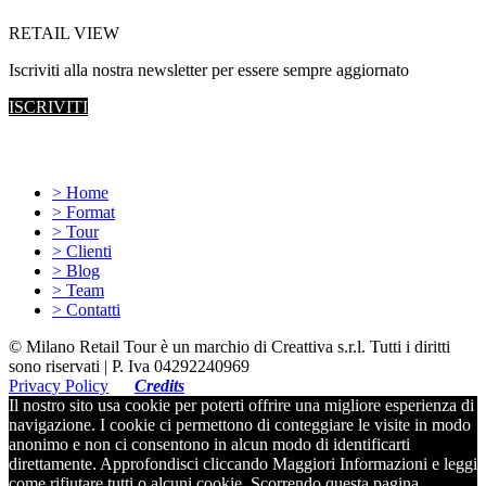
RETAIL VIEW
Iscriviti alla nostra newsletter per essere sempre aggiornato
ISCRIVITI
Site map
> Home
> Format
> Tour
> Clienti
> Blog
> Team
> Contatti
© Milano Retail Tour è un marchio di Creattiva s.r.l. Tutti i diritti
sono riservati | P. Iva 04292240969
Privacy Policy
Credits
Il nostro sito usa cookie per poterti offrire una migliore esperienza di
navigazione. I cookie ci permettono di conteggiare le visite in modo
anonimo e non ci consentono in alcun modo di identificarti
direttamente. Approfondisci cliccando Maggiori Informazioni e leggi
come rifiutare tutti o alcuni cookie. Scorrendo questa pagina,