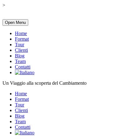
>
Open Menu
Home
Format
Tour
Clienti
Blog
Team
Contatti
Un Viaggio alla scoperta del Cambiamento
Home
Format
Tour
Clienti
Blog
Team
Contatti