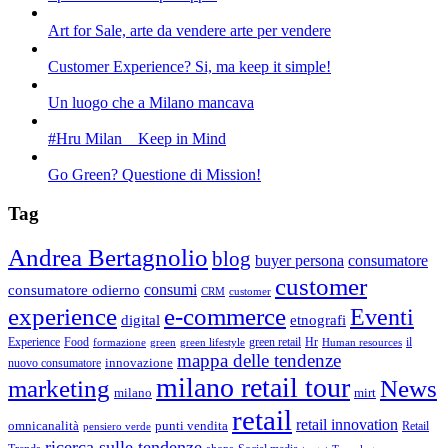
Art for Sale, arte da vendere arte per vendere
Customer Experience? Si, ma keep it simple!
Un luogo che a Milano mancava
#Hru Milan _ Keep in Mind
Go Green? Questione di Mission!
Tag
Andrea Bertagnolio
blog
buyer persona
consumatore
customer
consumi
consumatore odierno
CRM
customer
experience
e-commerce
Eventi
digital
etnografi
green retail
Experience
Food
Hr
il
formazione
green
green lifestyle
Human resources
mappa delle tendenze
innovazione
nuovo consumatore
milano retail tour
marketing
News
milano
mirt
retail
retail innovation
omnicanalità
punti vendita
Retail
pensiero verde
ricerca sulle tendenze