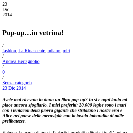
23
Dic
2014
Pop-up…in vetrina!
/
fashion
,
La Rinascente
,
milano
,
mirt
/
Andrea Bertagnolio
/
0
/
Senza categoria
23 Dic 2014
Avete mai ricevuto in dono un libro pop-up? Io si e ogni tanto mi
piace ancora sfogliarlo. I miei preferiti: 20.000 leghe sotto i mari
con i tentacoli della piovra gigante che stritolano i nostri eroi e
Alice nel paese delle meraviglie con la tavola imbandita di mille
prelibatezze.
Ebbene, la magia di questi fantastici prodotti editoriali in 3D anima